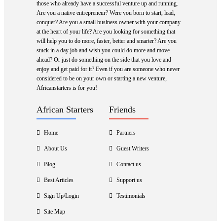
those who already have a successful venture up and running.
Are you a native entrepreneur? Were you born to start, lead,
conquer? Are you a small business owner with your company
at the heart of your life? Are you looking for something that
will help you to do more, faster, better and smarter? Are you
stuck in a day job and wish you could do more and move
ahead? Or just do something on the side that you love and
enjoy and get paid for it? Even if you are someone who never
considered to be on your own or starting a new venture,
Africanstarters is for you!
African Starters
Friends
Home
Partners
About Us
Guest Writers
Blog
Contact us
Best Articles
Support us
Sign Up/Login
Testimonials
Site Map